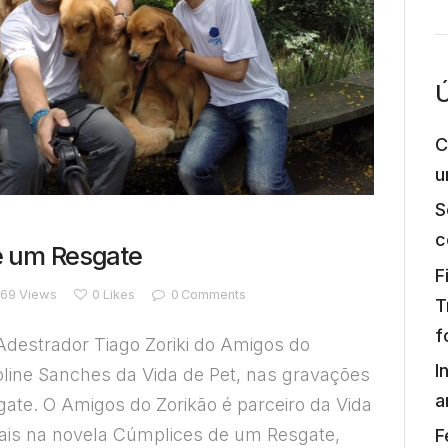
Ú
C
u
S
c
e um Resgate
F
769
Views
0
Likes
0
Comments
T
f
Adestrador Tiago Zoriki do Amigos do
I
oline Sanches da Vida de Pet, nas gravações
a
te. O Amigos do Zorikão é parceiro da Vida
ais na novela Cúmplices de um Resgate,
F