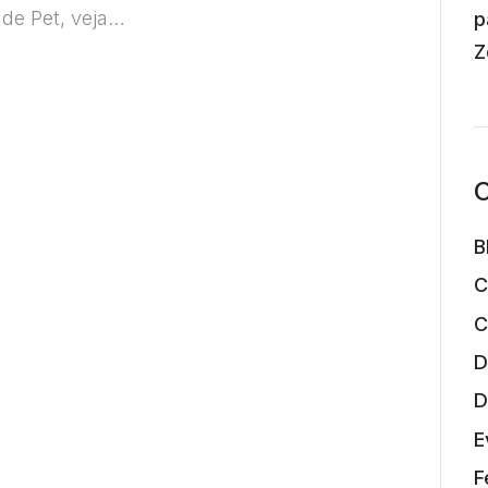
 de Pet, veja…
p
Z
C
B
C
C
D
D
E
F