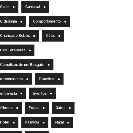
Calor
Carnaval
Cidadania
Comportamento
Crianças e Bebês
Cães
Cão Terapeuta
Cúmplices de um Resgate
depoimentos
Doações
entrevista
Eventos
filhotes
Férias
Gatos
Hotel
na mídia
Natal