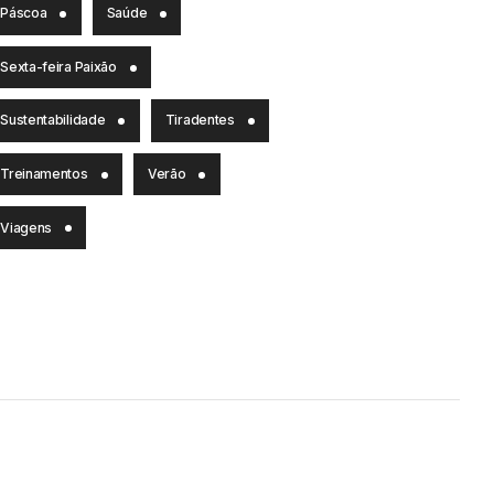
Páscoa
Saúde
Sexta-feira Paixão
Sustentabilidade
Tiradentes
Treinamentos
Verão
Viagens