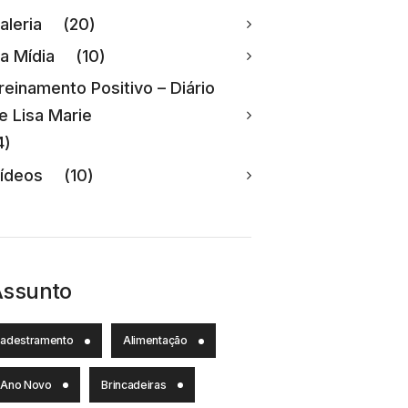
aleria
(20)
a Mídia
(10)
reinamento Positivo – Diário
e Lisa Marie
4)
ídeos
(10)
Assunto
adestramento
Alimentação
Ano Novo
Brincadeiras