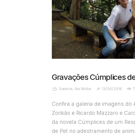
Gravações Cúmplices d
Galeria
,
Na Mídia
13/06/2016
Confira a galeria de imagens do 
Zorikão e Ricardo Mazzaro e Car
da novela Cúmplices de um Resga
de Pet no adestramento de anim