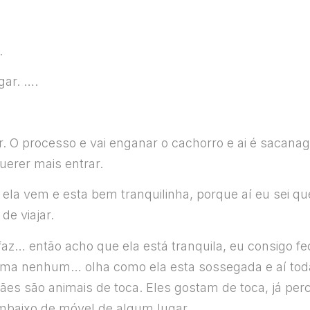
.
gar. ….
ar. O processo e vai enganar o cachorro e ai é sacan
querer mais entrar.
ela vem e esta bem tranquilinha, porque aí eu sei que
de viajar.
z… então acho que ela está tranquila, eu consigo fec
oblema nenhum… olha como ela esta sossegada e aí to
 cães são animais de toca. Eles gostam de toca, já per
mbaixo de móvel de algum lugar.