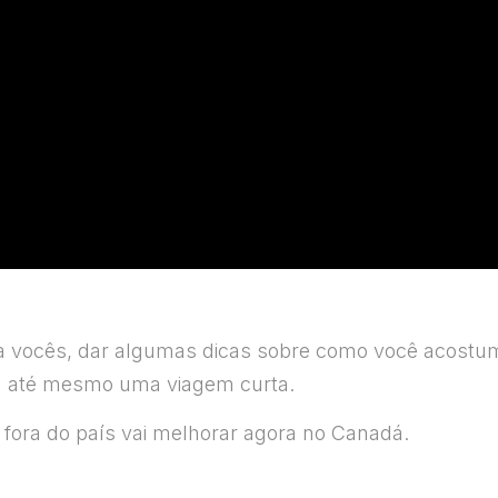
ra vocês, dar algumas dicas sobre como você acostum
u até mesmo uma viagem curta.
 fora do país vai melhorar agora no Canadá.