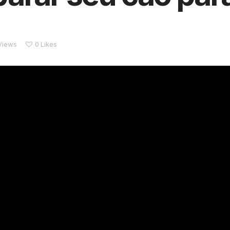
Views
0
Likes