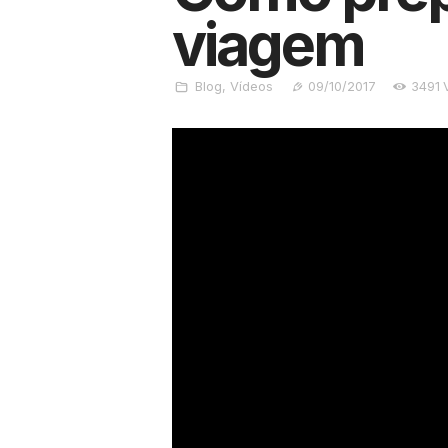
viagem
Blog
,
Vídeos
09/10/2017
3491