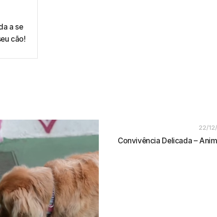
da a se
eu cão!
22/12
Convivência Delicada – Anim