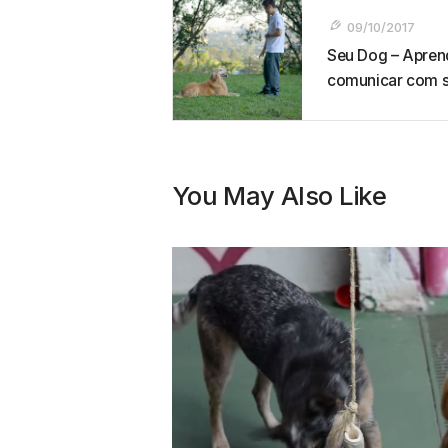
Navegação
De
09/10/2017
Seu Dog – Apren
Post
comunicar com s
You May Also Like