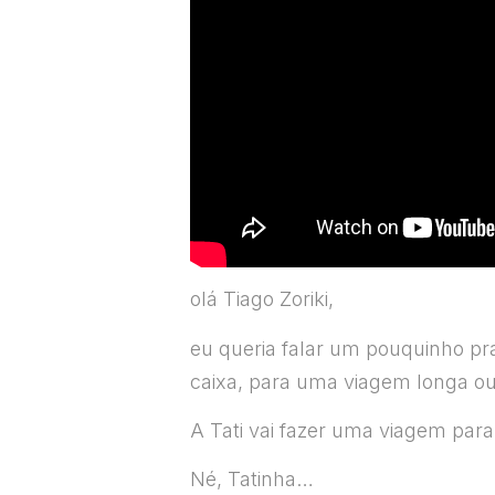
olá Tiago Zoriki,
eu queria falar um pouquinho p
caixa, para uma viagem longa o
A Tati vai fazer uma viagem para
Né, Tatinha…