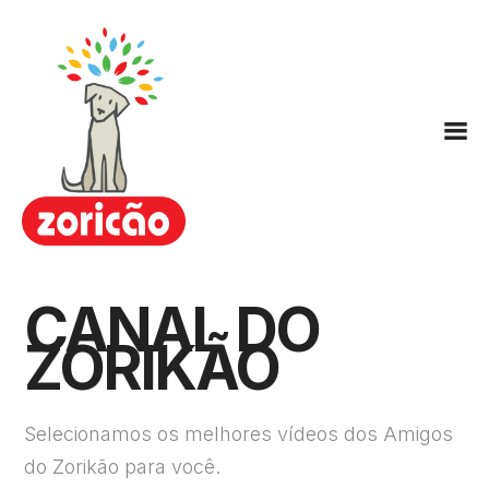
Zoricão
Escola / Centro de Educação
CANAL DO
Canina
ZORIKÃO
Hotel para Cachorros
Nosso Método ARC
Planos
Selecionamos os melhores vídeos dos Amigos
FAQ
do Zorikão para você.
Contato