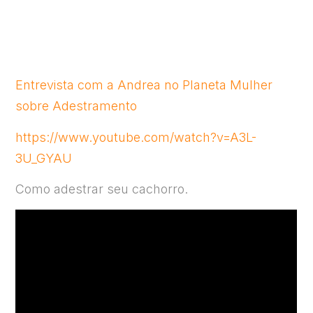
Entrevista com a Andrea no Planeta Mulher
sobre Adestramento
https://www.youtube.com/watch?v=A3L-
3U_GYAU
Como adestrar seu cachorro.