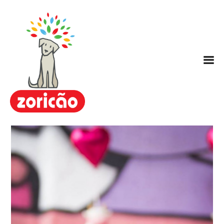
Zoricão
Escola / Centro de Educação
Canina
Hotel para Cachorros
Nosso Método ARC
Planos
FAQ
Contato