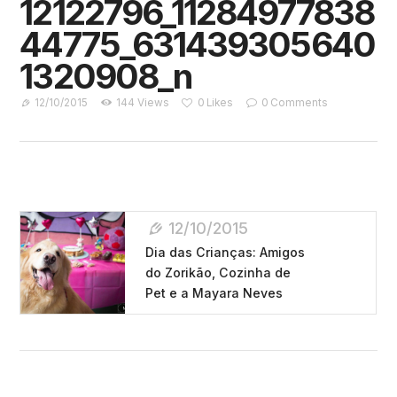
12122796_11284977838
44775_631439305640
1320908_n
12/10/2015
144
Views
0
Likes
0
Comments
Navegação
12/10/2015
De
Dia das Crianças: Amigos
Post
do Zorikão, Cozinha de
Pet e a Mayara Neves