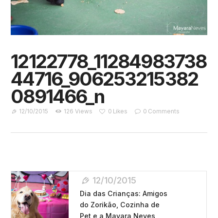
12122778_11284983738
44716_906253215382
0891466_n
12/10/2015
126
Views
0
Likes
0
Comments
Navegação
12/10/2015
De
Dia das Crianças: Amigos
Post
do Zorikão, Cozinha de
Pet e a Mayara Neves