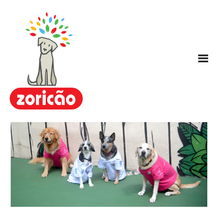
Zoricão
Escola / Centro de Educação
Canina
Hotel para Cachorros
Nosso Método ARC
Planos
FAQ
Contato