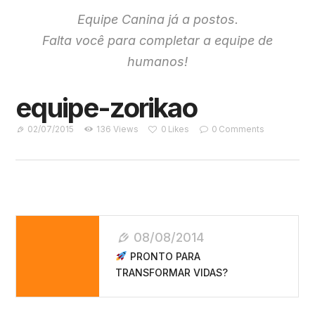
Equipe Canina já a postos.
Falta você para completar a equipe de
humanos!
equipe-zorikao
02/07/2015
136
Views
0
Likes
0
Comments
Navegação
08/08/2014
De
PRONTO PARA
Post
TRANSFORMAR VIDAS?