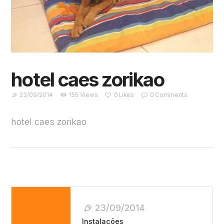
hotel caes zorikao
23/09/2014
155
Views
0
Likes
0
Comments
hotel caes zorikao
Navegação
De
23/09/2014
Post
Instalações