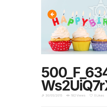
1613986_803939102967313
500_F_63
Ws2UiQ7
30/05/2015
182
Views
0
Likes