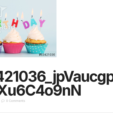
_5994128563135892460_n
421036_jpVaucg
rXu6C4o9nN
0
Comments