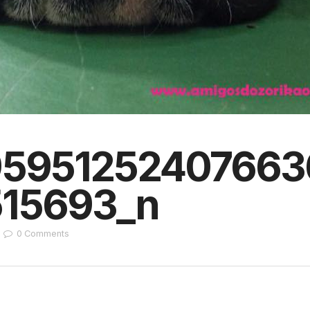
95951252407663
15693_n
0
Comments