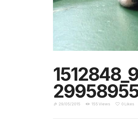
1512848_
29958955
29/05/2015
155
Views
0
Likes