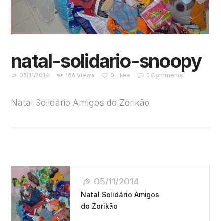
natal-solidario-snoopy
05/11/2014
166
Views
0
Likes
0
Comments
Natal Solidário Amigos do Zorikão
Navegação
05/11/2014
De
Natal Solidário Amigos
Post
do Zorikão