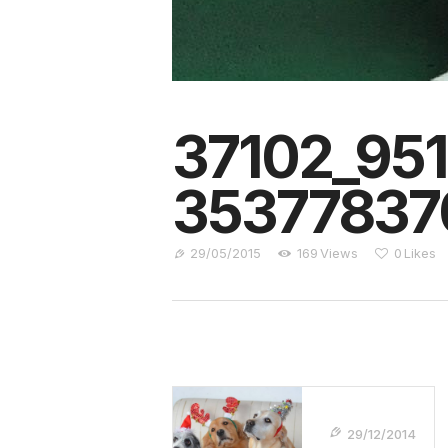
37102_95
35377837
29/05/2015
169
Views
0
Likes
Navegação
De
29/12/2014