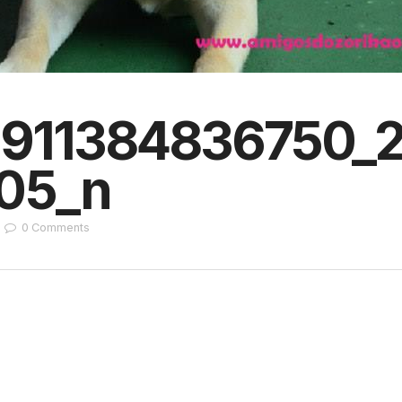
1911384836750_
05_n
0
Comments