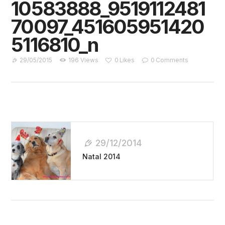
10583888_9519112481
70097_451605951420
5116810_n
29/05/2015
196
Views
0
Likes
0
Comments
Navegação
De
29/12/2014
Post
Natal 2014