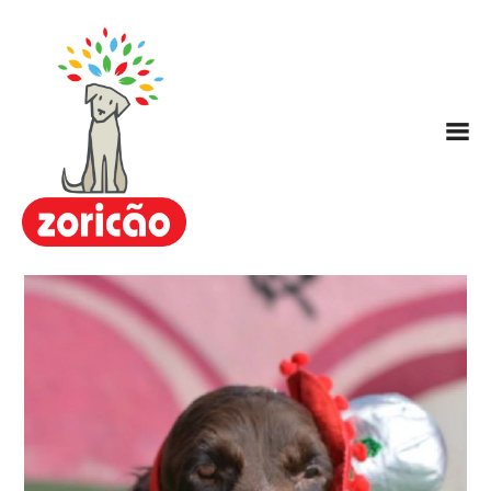
Zoricão
Escola / Centro de Educação
Canina
Hotel para Cachorros
Nosso Método ARC
Planos
FAQ
Contato