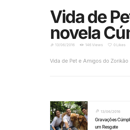
Vida de Pe
novela Cú
13/06/2016
146
Views
0
Likes
Vida de Pet e Amigos do Zorikã
Navegação
De
13/06/2016
Gravações Cúmpl
Post
um Resgate