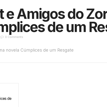
t e Amigos do Zor
mplices de um Re
0
Comments
o na novela Cúmplices de um Resgate
ices de