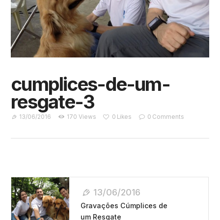
cumplices-de-um-
resgate-3
13/06/2016
170
Views
0
Likes
0
Comments
Navegação
13/06/2016
De
Gravações Cúmplices de
Post
um Resgate