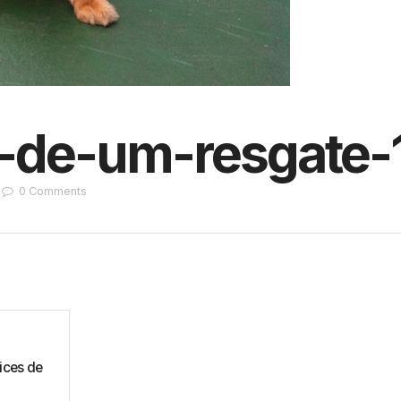
-de-um-resgate-
0
Comments
ices de