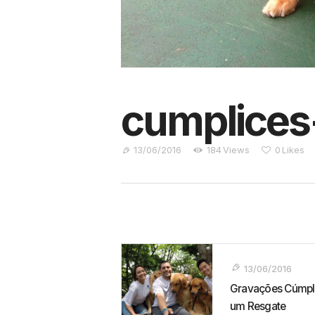
cumplices
13/06/2016
184
Views
0
Likes
Navegação
De
13/06/2016
Gravações Cúmpl
Post
um Resgate