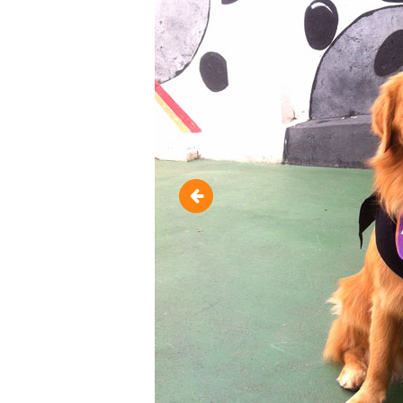
cumplices-de-um-resgate-