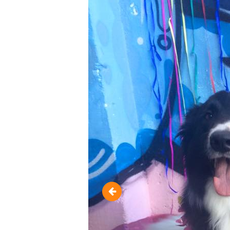
10291223_11962899637322