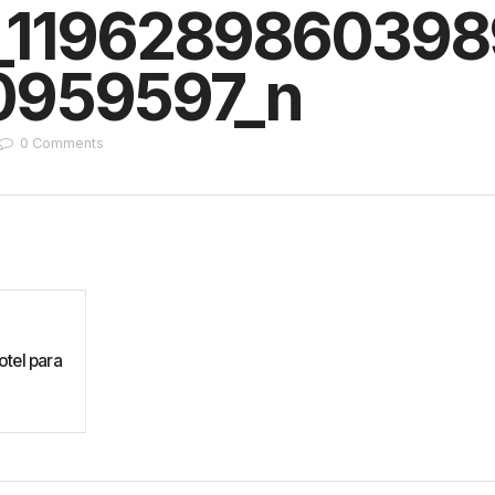
_1196289860398
959597_n
0
Comments
otel para