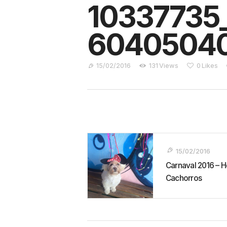
10337735
60405040
15/02/2016
131
Views
0
Likes
Navegação
De
15/02/2016
Carnaval 2016 – H
Post
Cachorros