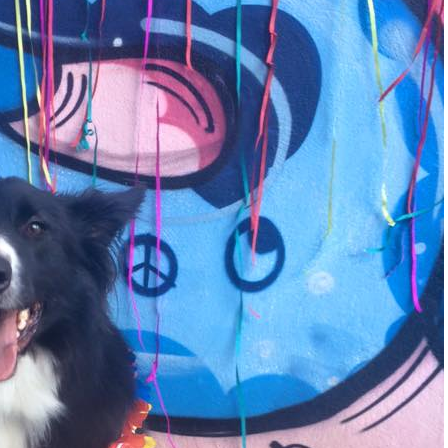
23_1628660299681504380_n