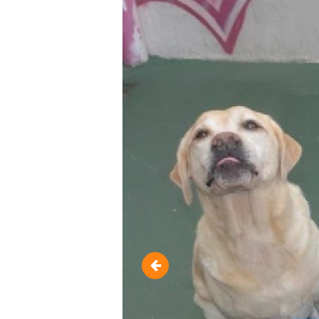
10365988_11724079961204