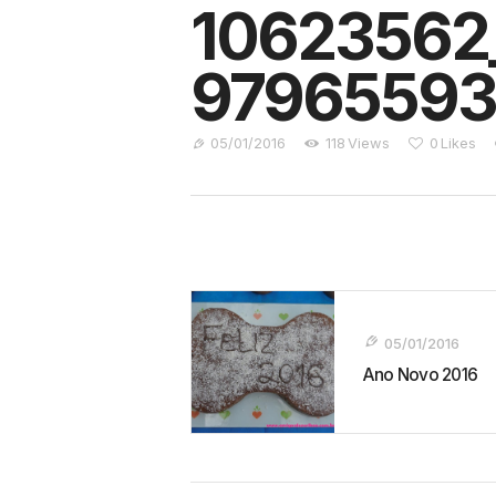
10623562
97965593
05/01/2016
118
Views
0
Likes
Navegação
De
05/01/2016
Post
Ano Novo 2016