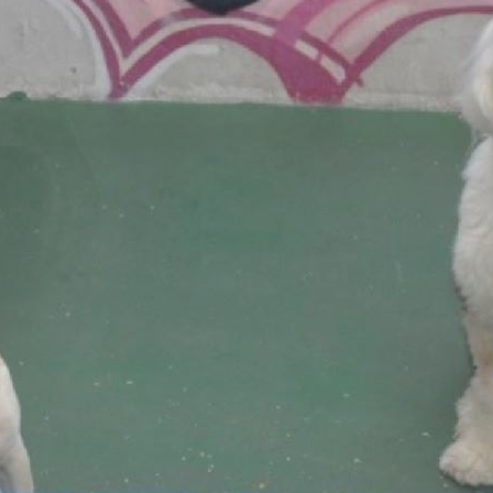
20_5357142697107141523_n