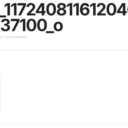
_11724081161204
37100_o
0
Comments