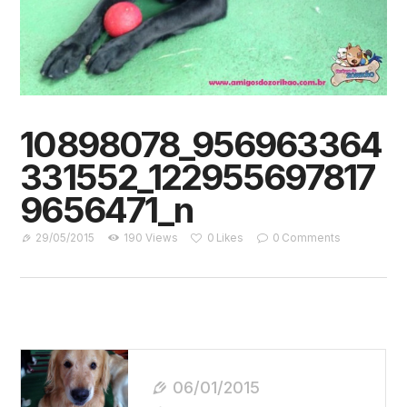
10898078_956963364
331552_122955697817
9656471_n
29/05/2015
190
Views
0
Likes
0
Comments
Navegação
De
06/01/2015