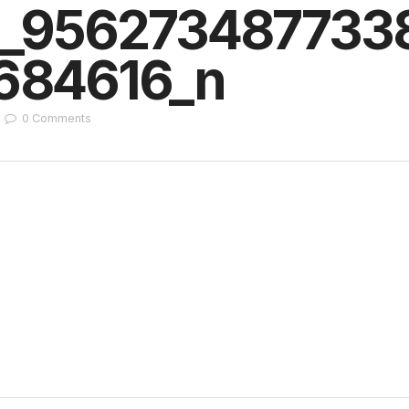
_956273487733
684616_n
0
Comments