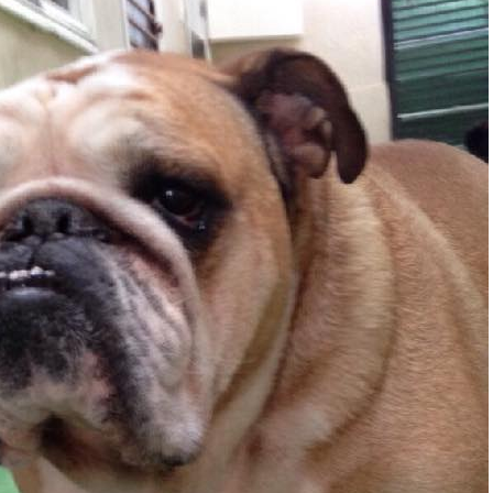
0_252256098297610189_n