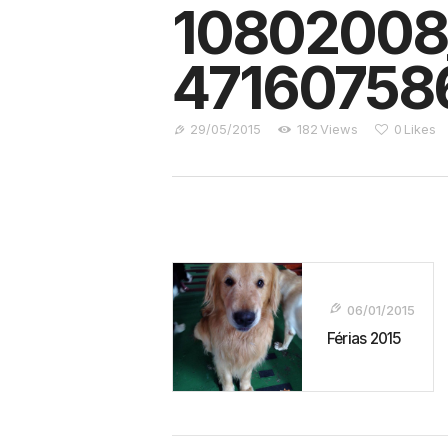
10802008
47160758
29/05/2015
182
Views
0
Likes
Navegação
De
06/01/2015
Post
Férias 2015