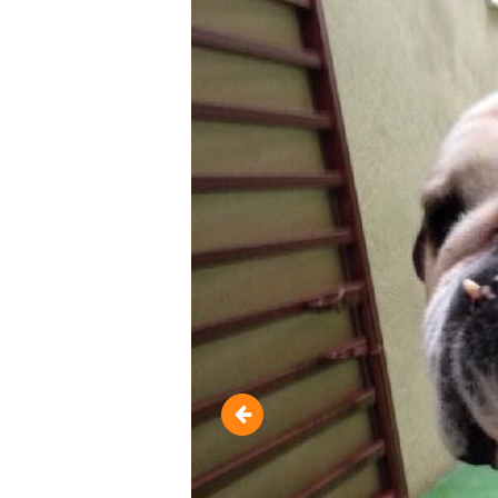
10712954_95429991793123