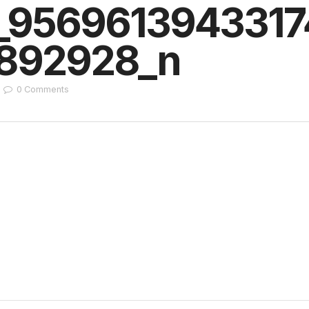
_9569613943317
892928_n
0
Comments