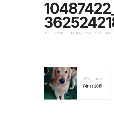
10487422
36252421
29/05/2015
145
Views
0
Likes
Navegação
De
06/01/2015
Post
Férias 2015