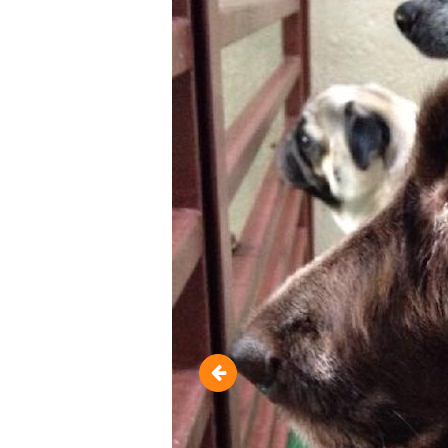
10464138_95696135433175