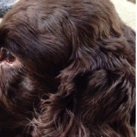
3_6977764385374973993_n