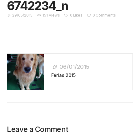
6742234_n
29/05/2015
151
Views
0
Likes
0
Comments
Navegação
De
06/01/2015
Post
Férias 2015
Leave a Comment