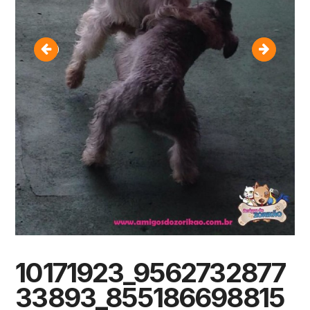
10153783_953463468014875_38938110087396
102943
10171923_9562732877
33893_855186698815