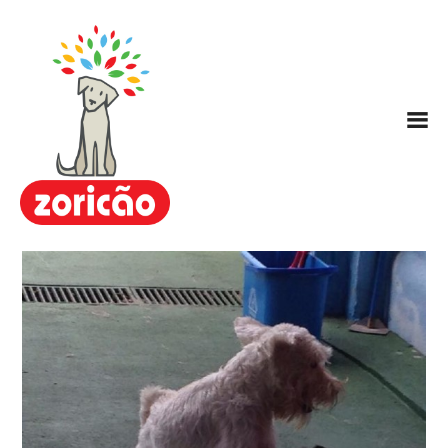
Zoricão
Escola / Centro de Educação
Canina
Hotel para Cachorros
Nosso Método ARC
Planos
FAQ
Contato