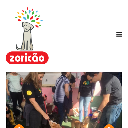
Zoricão
Escola / Centro de Educação
Canina
Hotel para Cachorros
Nosso Método ARC
Planos
FAQ
Contato