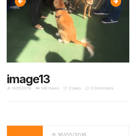
image12
image14
image13
16/05/2016
148
Views
0
Likes
0
Comments
Navegação
16/05/2016