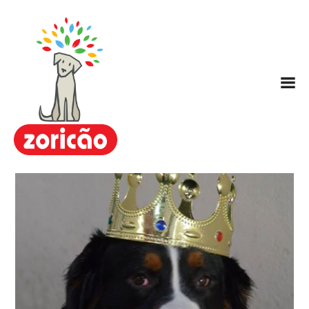
Zoricão
Escola / Centro de Educação
Canina
Hotel para Cachorros
Nosso Método ARC
Planos
FAQ
Contato