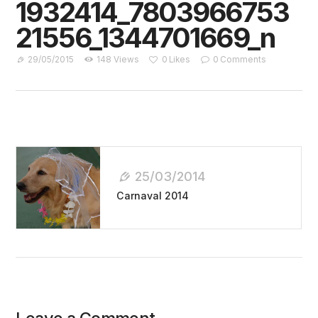
1932414_7803966753
21556_1344701669_n
29/05/2015
148
Views
0
Likes
0
Comments
Navegação
De
25/03/2014
Post
Carnaval 2014