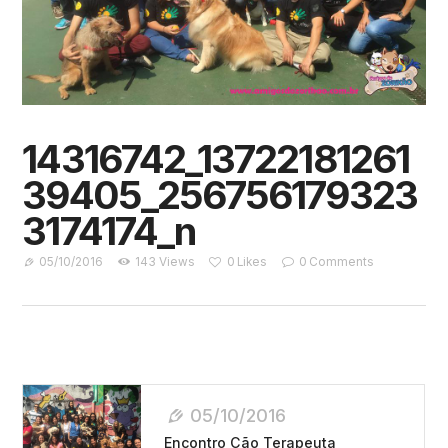
14316742_13722181261
39405_256756179323
3174174_n
05/10/2016
143
Views
0
Likes
0
Comments
Navegação
05/10/2016
De
Encontro Cão Terapeuta