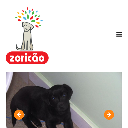
Zoricão
Escola / Centro de Educação
Canina
Hotel para Cachorros
Nosso Método ARC
Planos
nanika
junior
FAQ
Contato