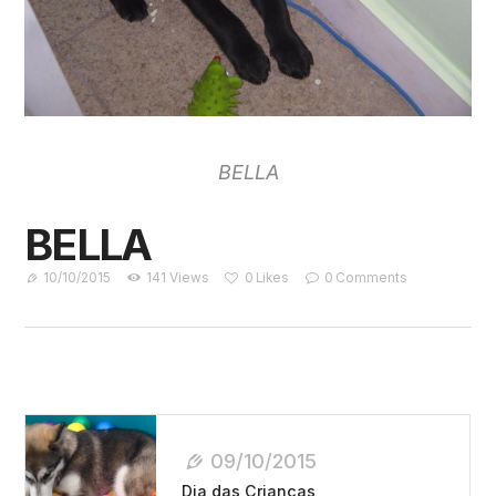
BELLA
BELLA
10/10/2015
141
Views
0
Likes
0
Comments
Navegação
De
09/10/2015
Post
Dia das Crianças