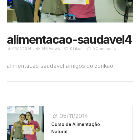
alimentacao-saudavel4
05/11/2014
148
Views
0
Likes
0
Comments
alimentacao saudavel amigos do zorikao
Navegação
05/11/2014
De
Curso de Alimentação
Post
Natural