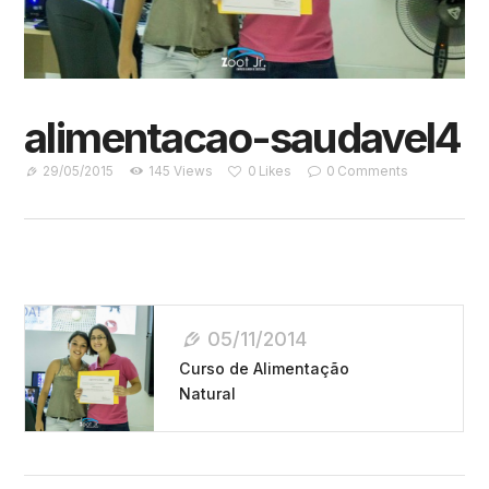
alimentacao-saudavel4
29/05/2015
145
Views
0
Likes
0
Comments
Navegação
05/11/2014
De
Curso de Alimentação
Post
Natural