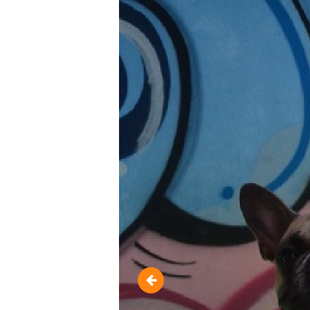
10985938_98882765781178