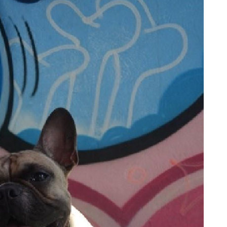
9_2210069675158253076_o