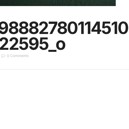
_98882780114510
22595_o
0
Comments