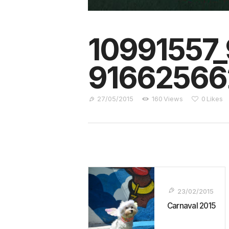
10991557
91662566
27/05/2015
160
Views
0
Likes
Navegação
De
23/02/2015
Post
Carnaval 2015