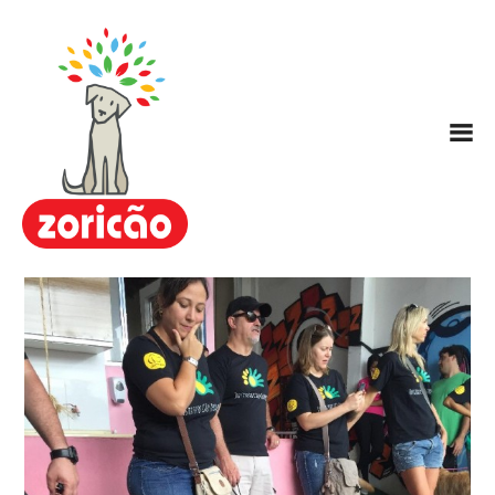
Zoricão
Escola / Centro de Educação
Canina
Hotel para Cachorros
Nosso Método ARC
Planos
FAQ
Contato