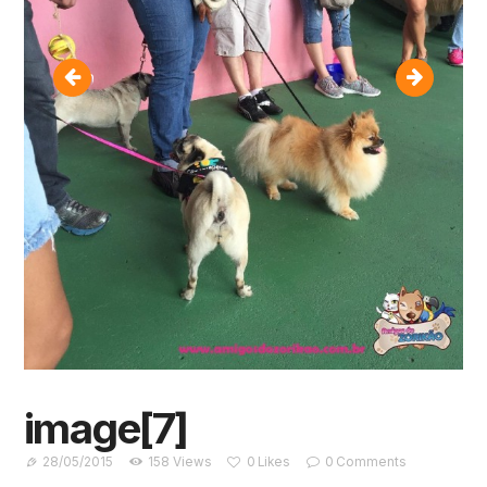
image[6]
image[8
image[7]
28/05/2015
158
Views
0
Likes
0
Comments