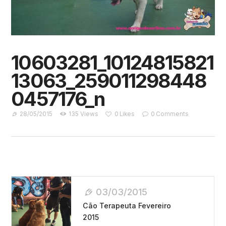
10603281_10124815821
13063_259011298448
0457176_n
28/05/2015
135
Views
0
Likes
0
Comments
Navegação
03/03/2015
De
Cão Terapeuta Fevereiro
Post
2015