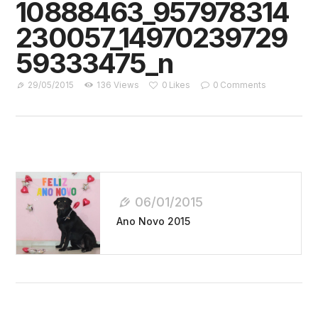
10888463_957978314
230057_14970239729
59333475_n
29/05/2015
136
Views
0
Likes
0
Comments
Navegação
De
06/01/2015
Post
Ano Novo 2015