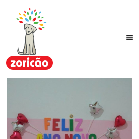
Zoricão
Escola / Centro de Educação
Canina
Hotel para Cachorros
Nosso Método ARC
Planos
FAQ
Contato